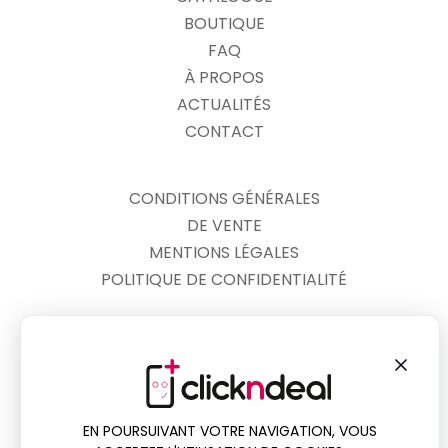
BOUTIQUE
FAQ
À PROPOS
ACTUALITÉS
CONTACT
CONDITIONS GÉNÉRALES
DE VENTE
MENTIONS LÉGALES
POLITIQUE DE CONFIDENTIALITÉ
03.44.83.68.86
DU LUNDI AU SAMEDI
DE 10H00 À 18H00
EN POURSUIVANT VOTRE NAVIGATION, VOUS
13 RUE DU GRAND FERRÉ