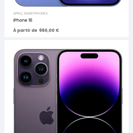
APPLE
,
SMARTPHONES
iPhone 16
À partir de
660,00
€