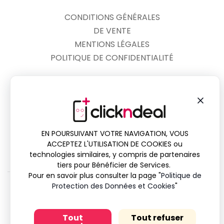
CONDITIONS GÉNÉRALES
DE VENTE
MENTIONS LÉGALES
POLITIQUE DE CONFIDENTIALITÉ
03.44.83.68.86
DU LUNDI AU SAMEDI
DE 10H00 À 18H00
EN POURSUIVANT VOTRE NAVIGATION, VOUS
13 RUE DU GRAND FERRÉ
ACCEPTEZ L'UTILISATION DE COOKIES ou
60200 COMPIÈGNE
technologies similaires, y compris de partenaires
tiers pour Bénéficier de Services.
Pour en savoir plus consulter la page "
Politique de
Protection des Données et Cookies
"
Copyright © 2025 Tous droits réservés Clickndeal
Tout
Tout refuser